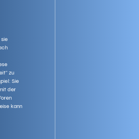
 
o
 sie 
ach 
ese 
it“ zu 
iel: Sie 
mit der 
Foren 
eise kann 