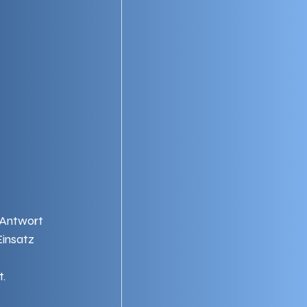
 Antwort 
insatz 
. 