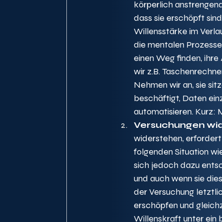
körperlich anstrengend
dass sie erschöpft sin
Willensstärke im Verla
die mentalen Prozesse 
einen Weg finden, ihre
wir z.B. Taschenrechne
Nehmen wir an, sie sit
beschäftigt, Daten ein
automatisieren. Kurz: 
Versuchungen wid
widerstehen, erfordert 
folgenden Situation w
sich jedoch dazu ents
und auch wenn sie die
der Versuchung letztlic
erschöpfen und gleichz
Willenskraft unter ein 