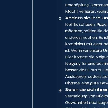
Erschöpfung“ kommen kö
Macht verlieren, währ
Ändern sie Ihre 
Netflix schauen, Pizza
möchten, sollten sie d
anderes machen. Es is
kombiniert mit einer 
ist. Wenn wir unsere U
Hier kommt die Neigung
Neigung für eine besti
besser, das Haus zu ve
Auslösereiz, sodass si
Chance, eine gute Gewo
Seien sie sich ih
Vermeidung von Rücksc
Gewohnheit nachzugehen