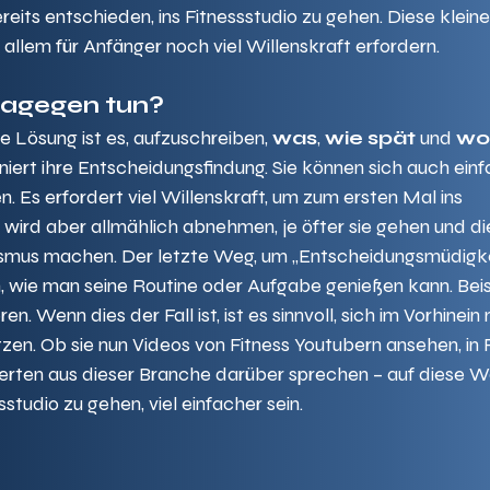
reits entschieden, ins Fitnessstudio zu gehen. Diese kleine
allem für Anfänger noch viel Willenskraft erfordern. 
dagegen tun?
e Lösung ist es, aufzuschreiben, 
was
, 
wie spät
 und 
w
iniert ihre Entscheidungsfindung. Sie können sich auch einf
. Es erfordert viel Willenskraft, um zum ersten Mal ins 
 wird aber allmählich abnehmen, je öfter sie gehen und di
smus machen. Der letzte Weg, um „Entscheidungsmüdigke
en, wie man seine Routine oder Aufgabe genießen kann. Beisp
. Wenn dies der Fall ist, ist es sinnvoll, sich im Vorhinein 
en. Ob sie nun Videos von Fitness Youtubern ansehen, in 
erten aus dieser Branche darüber sprechen – auf diese W
sstudio zu gehen, viel einfacher sein.