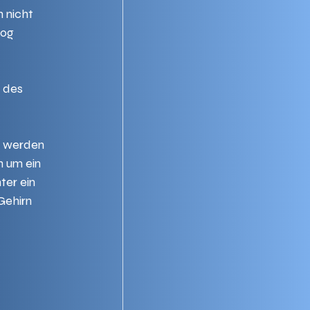
h nicht 
log 
 des 
 
, werden 
h um ein 
er ein 
Gehirn 