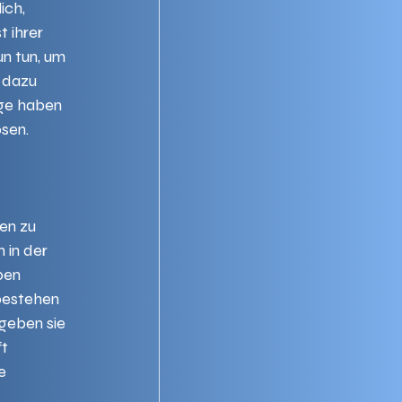
ich, 
 ihrer 
n tun, um 
 dazu 
age haben 
sen. 
en zu 
 in der 
ben 
bestehen 
geben sie 
t 
e 