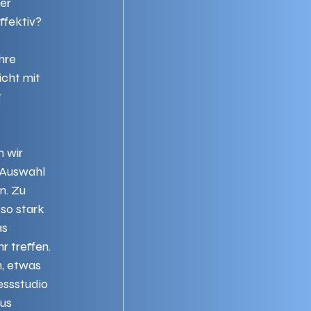
er 
ffektiv? 
hre 
cht mit 
 
 wir 
 Auswahl 
n. Zu 
so stark 
as 
 treffen. 
, etwas 
essstudio 
us 