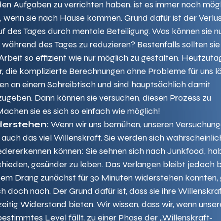
en Aufgaben zu verrichten haben, ist es immer noch mögl
d, wenn sie nach Hause kommen. Grund dafür ist der Verlust
uf des Tages durch mentale Beteiligung. Was können sie nu
während des Tages zu reduzieren? Bestenfalls sollten sie
 Arbeit so effizient wie nur möglich zu gestalten. Heutzut
r, die komplizierte Berechnungen ohne Probleme für uns lö
zen an einem Schreibtisch und sind hauptsächlich damit 
zugeben. Dann können sie versuchen, diesen Prozess zu 
Machen sie es sich so einfach wie möglich!  
erstehen:
 Wenn wir uns bemühen, unseren Versuchung
auch das viel Willenskraft. Sie werden sich wahrscheinlich
iedererkennen können: Sie sehnen sich nach Junkfood, ha
chieden, gesünder zu leben. Das Verlangen bleibt jedoch 
sem Drang zunächst für 30 Minuten widerstehen konnten, 
h doch nach. Der Grund dafür ist, dass sie ihre Willenskraf
eitig Widerstand bieten. Wir wissen, dass wir, wenn unser
bestimmtes Level fällt, zu einer Phase der „Willenskraft-