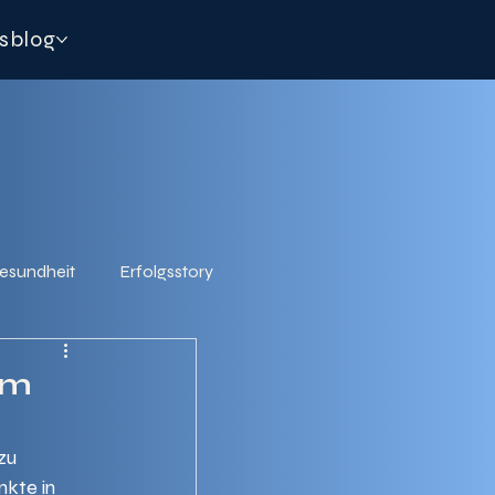
sblog
esundheit
Erfolgsstory
um
zu 
nkte in 