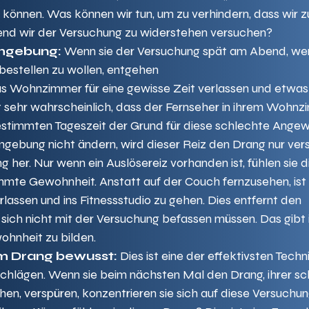
nnen. Was können wir tun, um zu verhindern, dass wir zu
end wir der Versuchung zu widerstehen versuchen? 
Umgebung:
 Wenn sie der Versuchung spät am Abend, wen
 bestellen zu wollen, entgehen 
as Wohnzimmer für eine gewisse Zeit verlassen und etwas
t sehr wahrscheinlich, dass der Fernseher in ihrem Wohnz
bestimmten Tageszeit der Grund für diese schlechte Ange
mgebung nicht ändern, wird dieser Reiz den Drang nur vers
 her. Nur wenn ein Auslösereiz vorhanden ist, fühlen sie d
mmte Gewohnheit. Anstatt auf der Couch fernzusehen, ist 
rlassen und ins Fitnessstudio zu gehen. Dies entfernt den 
e sich nicht mit der Versuchung befassen müssen. Das gibt 
hnheit zu bilden.  
rem Drang bewusst:
 Dies ist eine der effektivsten Techn
hlägen. Wenn sie beim nächsten Mal den Drang, ihrer sc
, verspüren, konzentrieren sie sich auf diese Versuchun