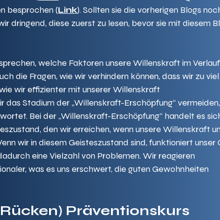
n besprochen (
Link
). Sollten sie die vorherigen Blogs noc
r dringend, diese zuerst zu lesen, bevor sie mit diesem B
prechen, welche Faktoren unsere Willenskraft im Verlauf
ch die Fragen, wie wir verhindern können, dass wir zu viel
ie wir effizienter mit unserer Willenskraft 
r das Stadium der „Willenskraft-Erschöpfung“ vermeiden
ortet. Bei der „Willenskraft-Erschöpfung“ handelt es sic
szustand, den wir erreichen, wenn unsere Willenskraft unt
nn wir in diesem Geisteszustand sind, funktioniert unser 
adurch eine Vielzahl von Problemen. Wir reagieren 
onaler, was es uns erschwert, die guten Gewohnheiten 
(Rücken) Präventionskurs