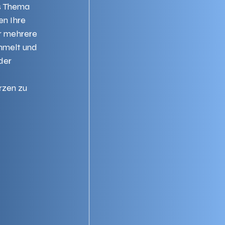
s Thema 
n Ihre 
r mehrere 
melt und 
der 
zen zu 