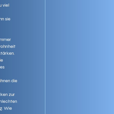
 viel 
n sie 
 
immer 
wohnheit 
tärken. 
ie 
es 
ihnen die 
iken zur 
hlechten 
g. Wie 