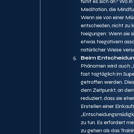
fühlt es sich an? Wo in
Meditation, die Mindfu
Wenn sie von einer Müc
entscheiden, nicht zu k
Neigungen: Wenn sie si
etwas Negativem assoz
natürlicher Weise vers
Beim Entscheidunge
Phänomen wird auch „E
fast tagtäglich im Su
getroffen werden. Dies
dem Zeitpunkt, an dem s
reduziert, dass sie ehe
Erstellen einer Einkau
„Entscheidungsmüdigkei
zu tun. Es erfordert me
zu gehen als das Train