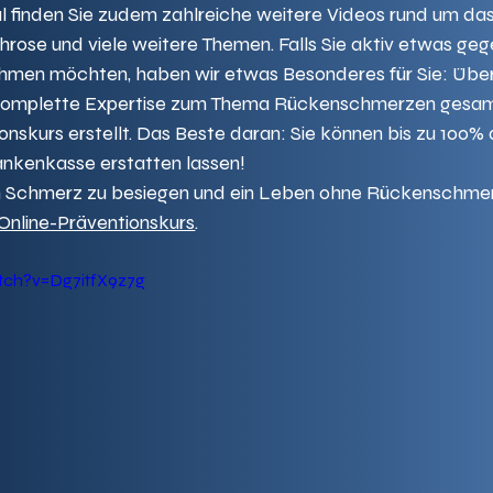
 finden Sie zudem zahlreiche weitere Videos rund um da
ose und viele weitere Themen. Falls Sie aktiv etwas gege
men möchten, haben wir etwas Besonderes für Sie: Übe
komplette Expertise zum Thema Rückenschmerzen gesam
nskurs erstellt. Das Beste daran: Sie können bis zu 100% 
ankenkasse erstatten lassen!
en Schmerz zu besiegen und ein Leben ohne Rückenschmer
 Online-Präventionskurs
.
tch?v=Dg7itfX9z7g