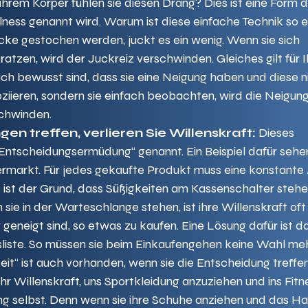
 ihrem Körper fühlen sie diesen Drang? Dies ist eine Form d
lness genannt wird. Warum ist diese einfache Technik so e
ke gestochen werden, juckt es ein wenig. Wenn sie sich 
ratzen, wird der Juckreiz verschwinden. Gleiches gilt für I
ch bewusst sind, dass sie eine Neigung haben und diese ni
iieren, sondern sie einfach beobachten, wird die Neigung
chwinden.  
n treffen, verlieren Sie Willenskraft:
 Dieses 
ntscheidungsermüdung“ genannt. Ein Beispiel dafür sehen
permarkt. Für jedes gekaufte Produkt muss eine konstante
 ist der Grund, dass Süßigkeiten am Kassenschalter stehe
ie in der Warteschlange stehen, ist ihre Willenskraft oft 
r geneigt sind, so etwas zu kaufen. Eine Lösung dafür ist d
fsliste. So müssen sie beim Einkaufengehen keine Wahl mehr
t“ ist auch vorhanden, wenn sie die Entscheidung treffen
hr Willenskraft, uns Sportkleidung anzuziehen und ins Fitn
ing selbst. Denn wenn sie ihre Schuhe anziehen und das Ha