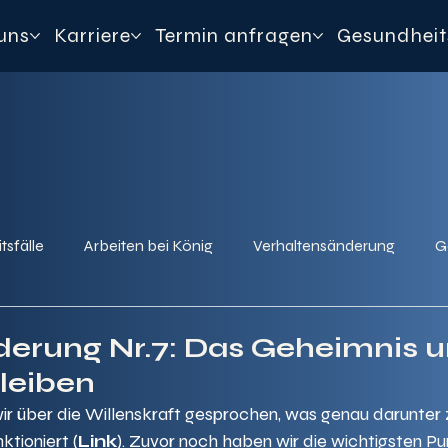
uns
Karriere
Termin anfragen
Gesundheit
tsfälle
Arbeiten bei König
Verhaltensänderung
G
derung Nr.7: Das Geheimnis 
bleiben
ir über die Willenskraft gesprochen, was genau darunter 
ktioniert (
Link
). Zuvor noch haben wir die wichtigsten Pu