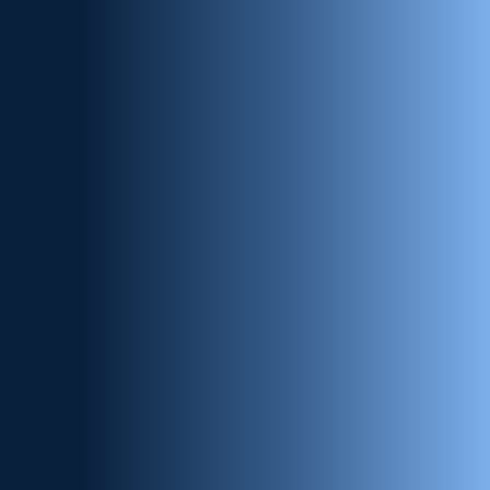
Mit EAP zurück zur Mobilität –
Mareikes erfolgreicher Weg nach
Sprunggelenksverletzung