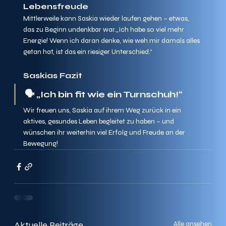
Lebensfreude
Mittlerweile kann Saskia wieder laufen gehen – etwas, 
das zu Beginn undenkbar war.„Ich habe so viel mehr 
Energie! Wenn ich daran denke, wie weh mir damals alles 
getan hat, ist das ein riesiger Unterschied.“
Saskias Fazit
🗣️ 
„Ich bin fit wie ein Turnschuh!“
Wir freuen uns, Saskia auf ihrem Weg zurück in ein 
aktives, gesundes Leben begleitet zu haben – und 
wünschen ihr weiterhin viel Erfolg und Freude an der 
Bewegung!
Aktuelle Beiträge
Alle ansehen