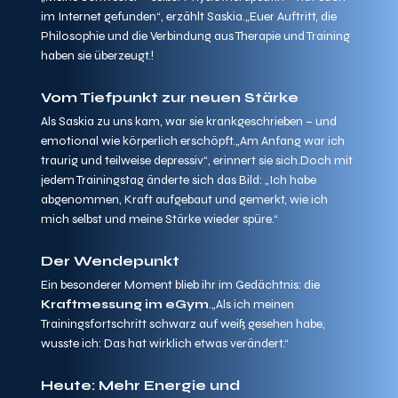
im Internet gefunden“, erzählt Saskia.„Euer Auftritt, die 
Philosophie und die Verbindung aus Therapie und Training 
haben sie überzeugt.!
Vom Tiefpunkt zur neuen Stärke
Als Saskia zu uns kam, war sie krankgeschrieben – und 
emotional wie körperlich erschöpft.„Am Anfang war ich 
traurig und teilweise depressiv“, erinnert sie sich.Doch mit 
jedem Trainingstag änderte sich das Bild: „Ich habe 
abgenommen, Kraft aufgebaut und gemerkt, wie ich 
mich selbst und meine Stärke wieder spüre.“
Der Wendepunkt
Ein besonderer Moment blieb ihr im Gedächtnis: die 
Kraftmessung im eGym
.„Als ich meinen 
Trainingsfortschritt schwarz auf weiß gesehen habe, 
wusste ich: Das hat wirklich etwas verändert.“
Heute: Mehr Energie und 