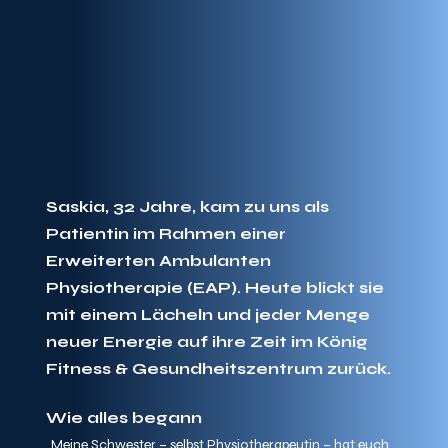
Saskia, 32 Jahre
, kam zu uns als 
Patientin im Rahmen einer 
Erweiterten Ambulanten 
Physiotherapie (EAP)
. Heute blickt sie 
mit einem Lächeln und jeder Menge 
neuer Energie auf ihre Zeit im König 
Fitness & Gesundheitszentrum zurück.
Wie alles begann
„Meine Schwester – selbst Physiotherapeutin – hat euch 