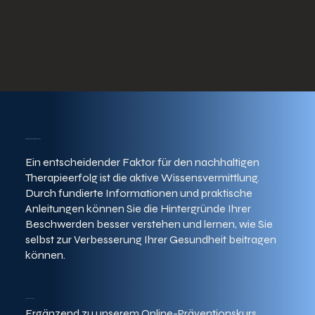
Damit Sie sich informieren können
Ein entscheidender Faktor für den nachhaltigen
Therapieerfolg ist die aktive Wissensvermittlung.
Durch fundierte Informationen und praktische
Anleitungen können Sie die Hintergründe Ihrer
Beschwerden besser verstehen und lernen, wie Sie
selbst zur Verbesserung Ihrer Gesundheit beitragen
können.
Youtube-Kanal
Ergänzend zu unserem Online-Präventionskurs