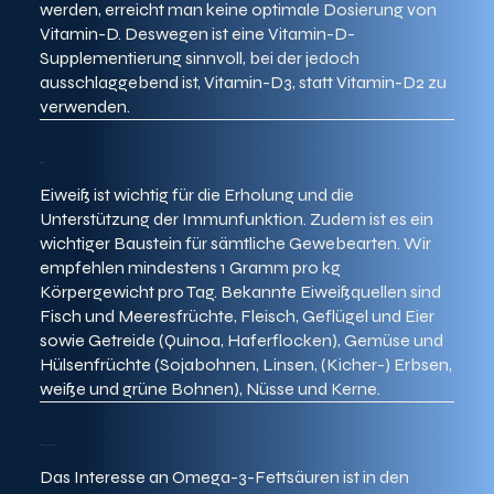
werden, erreicht man keine optimale Dosierung von
Vitamin-D. Deswegen ist eine Vitamin-D-
Supplementierung sinnvoll, bei der jedoch
ausschlaggebend ist, Vitamin-D3, statt Vitamin-D2 zu
verwenden.
Eiweiß ist wichtig für die Erholung und die
Unterstützung der Immunfunktion. Zudem ist es ein
wichtiger Baustein für sämtliche Gewebearten. Wir
empfehlen mindestens 1 Gramm pro kg
Körpergewicht pro Tag. Bekannte Eiweißquellen sind
Fisch und Meeresfrüchte, Fleisch, Geflügel und Eier
sowie Getreide (Quinoa, Haferflocken), Gemüse und
Hülsenfrüchte (Sojabohnen, Linsen, (Kicher-) Erbsen,
weiße und grüne Bohnen), Nüsse und Kerne.
Das Interesse an Omega-3-Fettsäuren ist in den