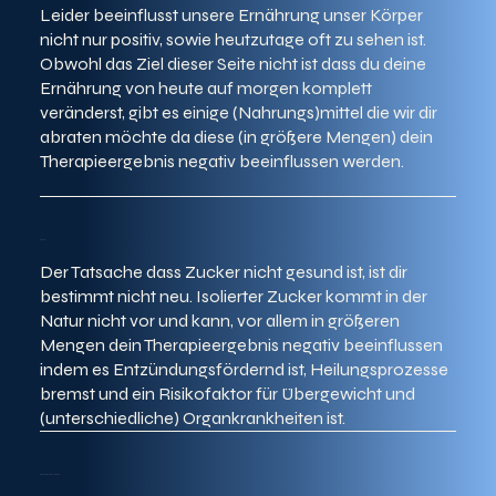
Leider beeinflusst unsere Ernährung unser Körper
nicht nur positiv, sowie heutzutage oft zu sehen ist.
Obwohl das Ziel dieser Seite nicht ist dass du deine
Ernährung von heute auf morgen komplett
veränderst, gibt es einige (Nahrungs)mittel die wir dir
abraten möchte da diese (in größere Mengen) dein
Therapieergebnis negativ beeinflussen werden.
Der Tatsache dass Zucker nicht gesund ist, ist dir
bestimmt nicht neu. Isolierter Zucker kommt in der
Natur nicht vor und kann, vor allem in größeren
Mengen dein Therapieergebnis negativ beeinflussen
indem es Entzündungsfördernd ist, Heilungsprozesse
bremst und ein Risikofaktor für Übergewicht und
(unterschiedliche) Organkrankheiten ist.