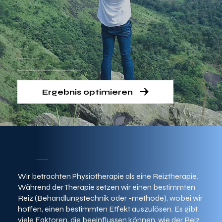
Therapieergebnis optimieren
Mit dieser Seite möchten wir Ihnen zeigen, wir Sie selber Ihr Therapieergebnis optimieren können.
Hier unten erhalten Sie eine Auflistung der wichtigsten Sachen die Sie tun können.
Ergebnis optimieren
Physiotherapie ist eine Reiztherapie
Wir betrachten Physiotherapie als eine Reiztherapie.
Während der Therapie setzen wir einen bestimmten
Reiz (Behandlungstechnik oder -methode), wobei wir
hoffen, einen bestimmten Effekt auszulösen. Es gibt
viele Faktoren, die beeinflussen können, wie der Reiz