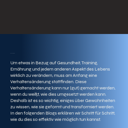
Verhaltensänderung
Um etwas in Bezug auf Gesundheit, Training,
Ernährung und jedem anderen Aspekt des Lebens
wirklich zu verändern, muss am Anfang eine
Verhaltensänderung stattfinden. Diese
Verhaltensänderung kann nur (gut) gemacht werden,
wenn du weißt, wie dies umgesetzt werden kann.
Deshalb ist es so wichtig, einiges über Gewohnheiten
zu wissen, wie sie geformt und transformiert werden.
In den folgenden Blogs erklären wir Schritt für Schritt,
wie du dies so effektiv wie möglich tun kannst.