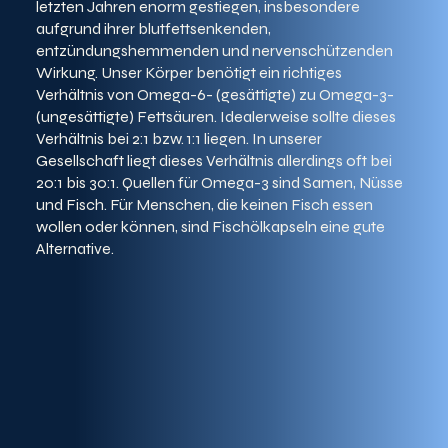
letzten Jahren enorm gestiegen, insbesondere
aufgrund ihrer blutfettsenkenden,
entzündungshemmenden und nervenschützenden
Wirkung. Unser Körper benötigt ein richtiges
Verhältnis von Omega-6- (gesättigte) zu Omega-3-
(ungesättigte) Fettsäuren. Idealerweise sollte dieses
Verhältnis bei 2:1 bzw. 1:1 liegen. In unserer
Gesellschaft liegt dieses Verhältnis allerdings oft bei
20:1 bis 30:1. Quellen für Omega-3 sind Samen, Nüsse
und Fisch. Für Menschen, die keinen Fisch essen
wollen oder können, sind Fischölkapseln eine gute
Alternative.