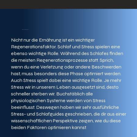
Die Grundlagen: Regeneration
Nicht nur die Ernährung ist ein wichtiger
Regenerationsfaktor. Schlaf und Stress spielen eine
ebenso wichtige Rolle. Während des Schlafes finden
die meisten Regenerationsprozesse statt. Sprich,
wenn du eine Verletzung oder andere Beschwerden
hast, muss besonders diese Phase optimiert werden.
Auch Stress spielt dabei eine wichtige Rolle. Je mehr
Stress wir in unserem Leben ausgesetzt sind, desto
schneller sterben wir. Buchstäblich alle
physiologischen Systeme werden von Stress
beeinflusst. Deswegen haben wir sehr ausführliche
Stress- und Schlafguides geschrieben, die dir aus einer
wissenschaftlichen Perspektive zeigen, wie du diese
beiden Faktoren optimieren kannst.