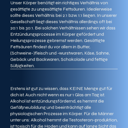
Unser Körper benötigt ein richtiges Verhältnis von
gesättigte zu ungesättigte Fettsäuren. Idealerweise
sollte dieses Verhältnis bei 2:1 bzw. 1:1 liegen. In unserer
Gesellschaft liegt dieses Verhältnis allerdings oft bei
20:1 bis 30:1. Bei solchen Verhältnissen sehen wir dass
Entzündungsprozesse im Körper gefördert und
Heilungsprozesse gebremst werden. Gesättigte
Fettsäuren findest du vor allem in Butter,
(Schweine-)fleisch und -wurstwaren, Käse, Sahne,
Gebäck und Backwaren, Schokolade und fettige
Süßigkeiten.
Erstens ist gut zu wissen, dass KEINE Menge gut für
dich ist. Auch nicht wenn es nur 1 Glas am Tag ist.
Alkohol ist entzündungsfördernd, es hemmt die
Gefäßneubildung und beeinträchtigt alle
physiologischen Prozesse im Körper. Für die Männer
unter uns: Alkohol hemmt die Testosteron-produktion,
ist toxisch für die Hoden und kann auf lange Sicht das