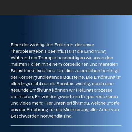
Die Grundlagen: Ernährung
Einer der wichtigsten Faktoren, der unser
Therapieergebnis beeinflusst, ist die Ernährung.
Während der Therapie beschäftigen wir uns in den
meisten Fällen mit einem körperlichen und mentalen
Belastbarkeitsaufbau. Um dies zu erreichen benötigt
der Körper grundlegende Bausteine. Die Ernährung ist
allerdings nicht nur als Baustein wichtig; durch eine
gesunde Ernährung können wir Heilungsprozesse
optimieren, Entzündungswerte im Körper reduzieren
und vieles mehr. Hier unten erfährst du, welche Stoffe
aus der Ernährung für die Minimierung aller Arten von
Beschwerden notwendig sind.