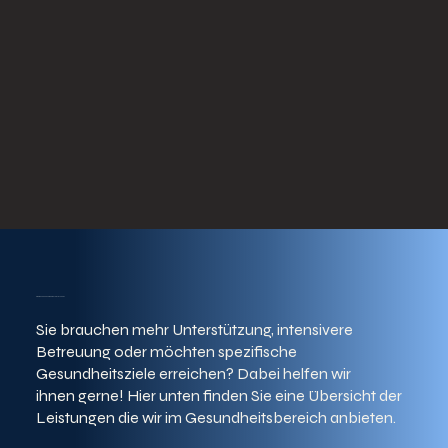
Sie brauchen noch mehr Unterstützung?
Sie brauchen mehr Unterstützung, intensivere
Betreuung oder möchten spezifische
Gesundheitsziele erreichen? Dabei helfen wir
ihnen gerne! Hier unten finden Sie eine Übersicht der
Leistungen die wir im Gesundheitsbereich anbieten.