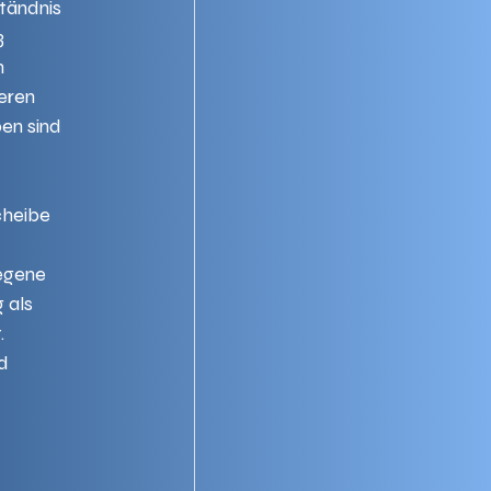
tändnis 
3 
n 
eren 
en sind 
heibe 
legene 
 als 
.
d 