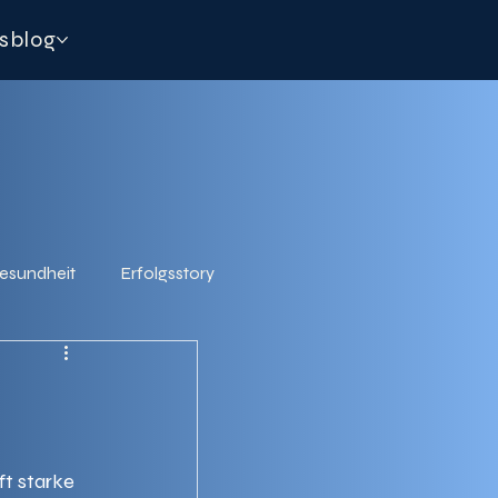
sblog
esundheit
Erfolgsstory
t starke 