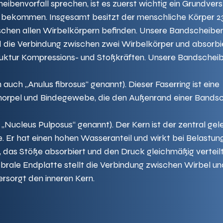
ibenvorfall sprechen, ist es zuerst wichtig ein Grundvers
zu bekommen. Insgesamt besitzt der menschliche Körper 2
schen allen Wirbelkörpern befinden. Unsere Bandscheibe
die Verbindung zwischen zwei Wirbelkörper und absorbi
uktur Kompressions- und Stoßkräften. Unsere Bandscheib
n auch „Anulus fibrosus“ genannt). Dieser Faserring ist eine 
orpel und Bindegewebe, die den Außenrand einer Bandsc
 „Nucleus Pulposus“ genannt). Der Kern ist der zentral ge
. Er hat einen hohen Wasseranteil und wirkt bei Belastung
, das Stöße absorbiert und den Druck gleichmäßig verteilt
tebrale Endplatte stellt die Verbindung zwischen Wirbel un
rsorgt den inneren Kern.