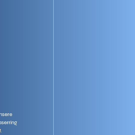
nsere 
serring 
. 