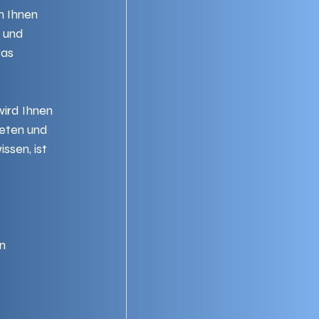
n Ihnen 
 und 
as 
wird Ihnen 
reten und 
sen, ist 
n 