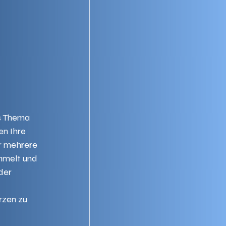
s Thema 
n Ihre 
r mehrere 
melt und 
der 
zen zu 