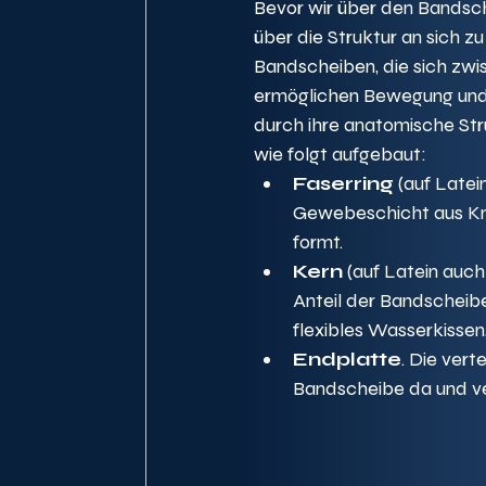
Bevor wir über den Bandsche
über die Struktur an sich 
Bandscheiben, die sich zwi
ermöglichen Bewegung und 
durch ihre anatomische Str
wie folgt aufgebaut:
Faserring
 (auf Latei
Gewebeschicht aus Kn
formt.
Kern
 (auf Latein auch
Anteil der Bandscheibe
flexibles Wasserkissen
Endplatte
. Die ver
Bandscheibe da und ve