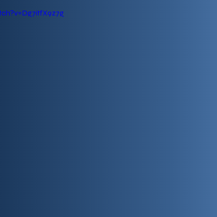
tch?v=Dg7itfX9z7g