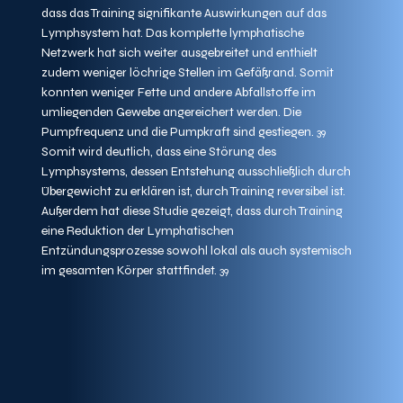
dass das Training signifikante Auswirkungen auf das 
Lymphsystem hat. Das komplette lymphatische 
Netzwerk hat sich weiter ausgebreitet und enthielt 
zudem weniger löchrige Stellen im Gefäßrand. Somit 
konnten weniger Fette und andere Abfallstoffe im 
umliegenden Gewebe angereichert werden. Die 
Pumpfrequenz und die Pumpkraft sind gestiegen.
 39
Somit wird deutlich, dass eine Störung des 
Lymphsystems, dessen Entstehung ausschließlich durch 
Übergewicht zu erklären ist, durch Training reversibel ist. 
Außerdem hat diese Studie gezeigt, dass durch Training 
eine Reduktion der Lymphatischen 
Entzündungsprozesse sowohl lokal als auch systemisch 
im gesamten Körper stattfindet. 
39