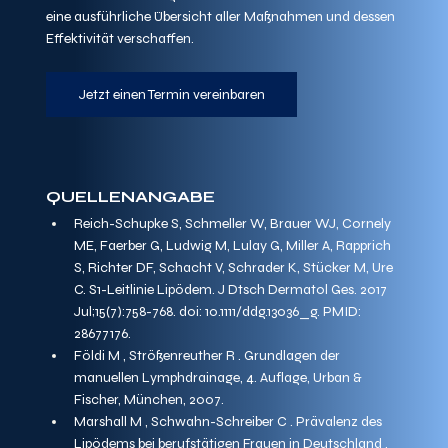
eine ausführliche Übersicht aller Maßnahmen und dessen 
Effektivität verschaffen. 
Jetzt einen Termin vereinbaren
QUELLENANGABE
Reich-Schupke S, Schmeller W, Brauer WJ, Cornely 
ME, Faerber G, Ludwig M, Lulay G, Miller A, Rapprich 
S, Richter DF, Schacht V, Schrader K, Stücker M, Ure 
C. S1-Leitlinie Lipödem. J Dtsch Dermatol Ges. 2017 
Jul;15(7):758-768. doi: 10.1111/ddg.13036_g. PMID: 
28677176.
Földi M , Strößenreuther R . Grundlagen der 
manuellen Lymphdrainage, 4. Auflage, Urban & 
Fischer, München, 2007.
Marshall M , Schwahn-Schreiber C . Prävalenz des 
Lipödems bei berufstätigen Frauen in Deutschland . 