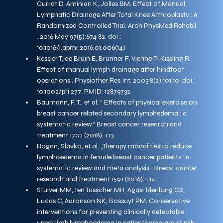
Currat D, Aminian K, Jolles BM. Effect of Manual 
Lymphatic Drainage After Total Knee Arthroplasty : A 
Randomized Controlled Trial. Arch PhysMed Rehabil 
. 2016 May;97(5):674 82. doi : 
10.1016/j.apmr.2016.01.006(14)
Kessler T, de Bruin E, Brunner F, Vienne P, Kissling R. 
Effect of manual lymph drainage after hindfoot 
operations . Physiother Res Int. 2003;8(2):101 10. doi : 
10.1002/pri.277. PMID: 12879732.
Baumann, F. T., et al. “ Effects of physical exercise on 
breast cancer related secondary lymphedema : a 
systematic review.“ Breast cancer research and 
treatment 170.1 (2018): 1 13
Rogan, Slavko, et al. „Therapy modalities to reduce 
lymphoedema in female breast cancer patients : a 
systematic review and meta analysis.“ Breast cancer 
research and treatment 159.1 (2016): 1 14.
Stuiver MM, ten Tusscher MR, Agasi Idenburg CS, 
Lucas C, Aaronson NK, Bossuyt PM. Conservative 
interventions for preventing clinically detectable 
upper limb lymphoedema in patients who are at risk 