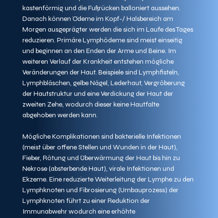
kastenförmig und die Fußrücken balloniert aussehen. 
Danach können Ödeme im Kopf-/ Halsbereich am 
Morgen ausgeprägter werden die sich im Laufe des Tages 
reduzieren. Primäre Lymphödeme sind meist einseitig 
und beginnen an den Enden der Arme und Beine. Im 
weiteren Verlauf der Krankheit entstehen mögliche 
Veränderungen der Haut. Beispiele sind Lymphfisteln, 
Lymphbläschen, gelbe Nägel, Lederhaut, Vergröberung 
der Hautstruktur und eine Verdickung der Haut der 
zweiten Zehe, wodurch dieser keine Hautfalte 
abgehoben werden kann.
Mögliche Komplikationen sind bakterielle Infektionen 
(meist über offene Stellen und Wunden in der Haut), 
Fieber, Rötung und Überwärmung der Haut bis hin zu 
Nekrose (absterbende Haut), virale Infektionen und 
Ekzeme. Eine reduzierte Weiterleitung der Lymphe zu den 
Lymphknoten und Fibrosierung (Umbauprozess) der 
Lymphknoten führt zu einer Reduktion der 
Immunabwehr wodurch eine erhöhte 