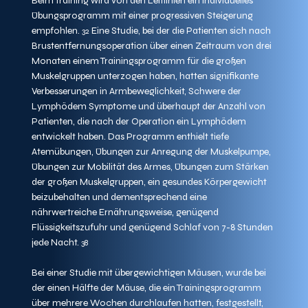
Beim Training wird von den Leitlinien ein individuelles 
Übungsprogramm mit einer progressiven Steigerung 
empfohlen. 
 Eine Studie, bei der die Patienten sich nach 
32
Brustentfernungsoperation über einen Zeitraum von drei 
Monaten einem Trainingsprogramm für die großen 
Muskelgruppen unterzogen haben, hatten signifikante 
Verbesserungen in Armbeweglichkeit, Schwere der 
Lymphödem Symptome und überhaupt der Anzahl von 
Patienten, die nach der Operation ein Lymphödem 
entwickelt haben. Das Programm enthielt tiefe 
Atemübungen, Übungen zur Anregung der Muskelpumpe, 
Übungen zur Mobilität des Armes, Übungen zum Stärken 
der großen Muskelgruppen, ein gesundes Körpergewicht 
beizubehalten und dementsprechend eine 
nährwertreiche Ernährungsweise, genügend 
Flüssigkeitszufuhr und genügend Schlaf von 7-8 Stunden 
jede Nacht. 
38
Bei einer Studie mit übergewichtigen Mäusen, wurde bei 
der einen Hälfte der Mäuse, die ein Trainingsprogramm 
über mehrere Wochen durchlaufen hatten, festgestellt, 