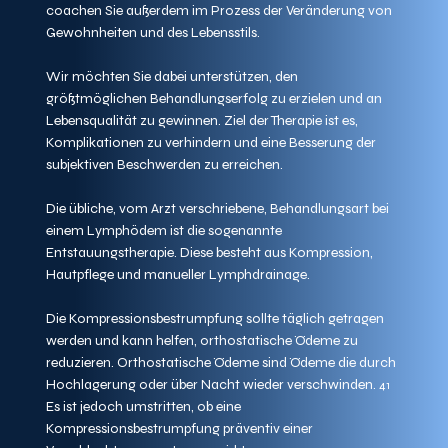
coachen Sie außerdem im Prozess der Veränderung von 
Gewohnheiten und des Lebensstils. 
Wir möchten Sie dabei unterstützen, den 
größtmöglichen Behandlungserfolg zu erzielen und an 
Lebensqualität zu gewinnen. Ziel der Therapie ist es, 
Komplikationen zu verhindern und eine Besserung der 
subjektiven Beschwerden zu erreichen.
Die übliche, vom Arzt verschriebene, Behandlungsart bei 
einem Lymphödem ist die sogenannte 
Entstauungstherapie. Diese besteht aus Kompression, 
Hautpflege und manueller Lymphdrainage. 
Die Kompressionsbestrumpfung sollte täglich getragen 
werden und kann helfen, orthostatische Ödeme zu 
reduzieren. Orthostatische Ödeme sind Ödeme die durch 
Hochlagerung oder über Nacht wieder verschwinden. 
41
Es ist jedoch umstritten, ob eine 
Kompressionsbestrumpfung präventiv einer 