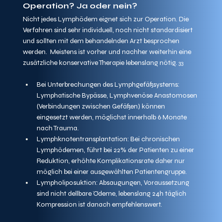
Operation? Ja oder nein?
Nicht jedes Lymphödem eignet sich zur Operation. Die 
Verfahren sind sehr individuell, noch nicht standardisiert 
und sollten mit dem behandelnden Arzt besprochen 
werden.  Meistens ist vorher und nachher weiterhin eine 
zusätzliche konservative Therapie lebenslang nötig. 
33
Bei Unterbrechungen des Lymphgefäßsystems: 
Lymphatische Bypässe, Lymphvenöse Anastomosen 
(Verbindungen zwischen Gefäßen) können 
eingesetzt werden, möglichst innerhalb 6 Monate 
nach Trauma.
Lymphknotentransplantation: Bei chronischen 
Lymphödemen, führt bei 22% der Patienten zu einer 
Reduktion, erhöhte Komplikationsrate daher nur 
möglich bei einer ausgewählten Patientengruppe.
Lympholiposuktion: Absaugungen, Voraussetzung 
sind nicht dellbare Ödeme, lebenslang 24h täglich 
Kompression ist danach empfehlenswert.