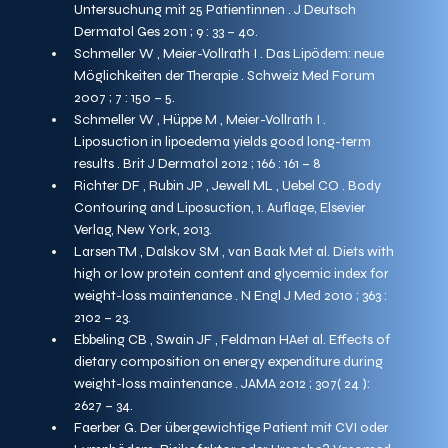
Untersuchung mit 25 Patientinnen . J Deutsch 
Dermatol Ges 2011 ; 9 : 33 – 40.
Schmeller W , Meier-Vollrath I . Das Lipödem: neue 
Möglichkeiten der Therapie . Schweiz Med Forum 
2007 ; 7 : 150 – 5.
Schmeller W , Hüppe M , Meier-Vollrath I . 
Liposuction in lipoedema yields good long-term 
results . Brit J Dermatol 2012 ; 166 : 161 – 8
Richter DF , Rubin JP , Jewell ML , Uebel CO . Body 
Contouring and Liposuction, 1. Auflage, Elsevier 
Verlag, New York, 2013.
Larsen TM , Dalskov SM , van Baak Met al. Diets with 
high or low protein content and glycemic index for 
weight-loss maintenance . N Engl J Med 2010 ; 363 : 
2102 – 23.
Ebbeling CB , Swain JF , Feldman HAet al. Effects of 
dietary composition on energy expenditure during 
weight-loss maintenance . JAMA 2012 ; 307( 24 ): 
2627 – 34.
Faerber G. Der übergewichtige Patient mit CVI oder 