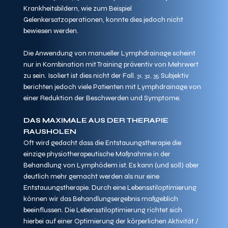
Krankheitsbildern, wie zum Beispiel 
Gelenkersatzoperationen, konnte dies jedoch nicht 
bewiesen werden. 
Die Anwendung von manueller Lymphdrainage scheint 
nur in Kombination mit Training präventiv von Mehrwert 
zu sein. Isoliert ist dies nicht der Fall. 
 Subjektiv 
31, 32, 35
berichten jedoch viele Patienten mit Lymphdrainage von 
einer Reduktion der Beschwerden und Symptome.
DAS MAXIMALE AUS DER THERAPIE 
RAUSHOLEN
Oft wird gedacht dass die Entstauungstherapie die 
einzige physiotherapeutische Maßnahme in der 
Behandlung von Lymphödem ist. Es kann (und soll) aber 
deutlich mehr gemacht werden als nur eine 
Entstauungstherapie. Durch eine Lebensstiloptimierung 
können wir das Behandlungsergebnis maßgeblich 
beeinflussen. Die Lebensstiloptimierung richtet sich 
hierbei auf einer Optimierung der körperlichen Aktivität / 