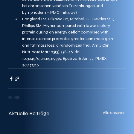
bei chronischen venösen Erkrankungen und 
Lymphödem – PMC (
nih.gov
)
Longland TM, Oikawa SY, Mitchell CJ, Devries MC, 
Phillips SM. Higher compared with lower dietary 
protein during an energy deficit combined with 
intense exercise promotes greater lean mass gain 
and fat mass loss: a randomized trial. Am J Clin 
Nutr. 2016 Mar;103(3):738-46. doi: 
10.3945/ajcn.115.119339. Epub 2016 Jan 27. PMID: 
26817506.
Aktuelle Beiträge
Alle ansehen