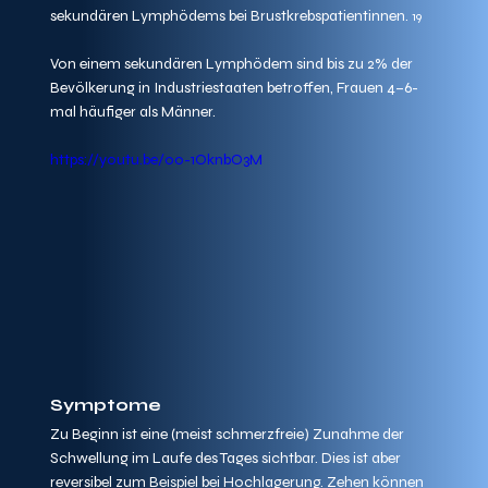
sekundären Lymphödems bei Brustkrebspatientinnen. 
19
Von einem sekundären Lymphödem sind bis zu 2% der 
Bevölkerung in Industriestaaten betroffen, Frauen 4–6-
mal häufiger als Männer.
https://youtu.be/o0-1OknbO3M
Symptome
Zu Beginn ist eine (meist schmerzfreie) Zunahme der 
Schwellung im Laufe des Tages sichtbar. Dies ist aber 
reversibel zum Beispiel bei Hochlagerung. Zehen können 