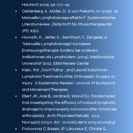
Hautarzt 2005; 56: 277–93
Oehlenberg, A., Möller, D., & von Piekartz, H. (2015). Ist 
Manuelle Lymphdrainage effektiv?: Systematischer 
Literaturreview. 
Zeitschrift für Physiotherapeuten 
(Pt)
, 
67
(2). 
Horvath, K., Jeitler, K., Semlitsch, T., Zengerer, A. 
“Manuelle Lymphdrainage/ komplexe 
Enstauungstherapie: Evidenz bei anderern 
Indikationen als Lymphödem. (2014). Medizinische 
Universität Graz, EBM Review Center 
Klein, Ifat , Dorit Tidhar , and Leonid Kalichman . 
Lymphatic Treatments After Orthopedic Surgery or 
Injury : A Systematic Review.“ Journal of Bodywork 
and Movement Therapies
Ebert JR, Joss B, Jardine B, Wood DJ. Randomized 
trial investigating the efficacy of manual lymphatic 
drainage to improve early outcome after total knee 
arthroplasty . Arch Phys Med Rehabil . 2013 
Nov;94(11):2103 11. doi : 10.1016/j.apmr.2013.06.009(13)
Pichonnaz C, Bassin JP, Lécureux E, Christe G, 