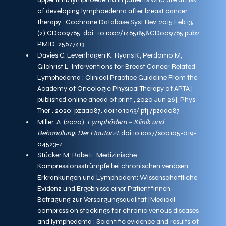
of developing lymphoedema after breast cancer 
therapy . Cochrane Database Syst Rev. 2015 Feb 13;
(2):CD009765. doi : 10.1002/14651858.CD009765.pub2. 
PMID: 25677413.
Davies C, Levenhagen K, Ryans K, Perdomo M, 
Gilchrist L. Interventions for Breast Cancer Related 
Lymphedema : Clinical Practice Guideline From the 
Academy of Oncologic Physical Therapy of APTA [ 
published online ahead of print , 2020 Jun 26]. Phys 
Ther . 2020; pzaa087. doi:10.1093/ ptj /pzaa087
Miller, A. (2020). 
Lymphödem – Klinik und 
Behandlung. Der Hautarzt.
 doi:10.1007/s00105-019-
04523-z
Stücker M, Rabe E. Medizinische 
Kompressionsstrümpfe bei chronischen venösen 
Erkrankungen und Lymphödem: Wissenschaftliche 
Evidenz und Ergebnisse einer Patient*innen-
Befragung zur Versorgungsqualität [Medical 
compression stockings for chronic venous diseases 
and lymphedema : Scientific evidence and results of 