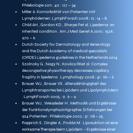
Phlebologie 2011 ; 40 : 127 – 34 .
Miller A. Komorbidität von Patienten mit 
Lymphödemen. LymphForsch 2008 ; 12 : 14 – 8.
Child AH , Gordon KD , Sharpe Pet al. Lipedema: an 
inherited condition . Am J Med Genet A 2010 ; 152A : 
970 – 6.
Dutch Society for Dermatology and Venerology 
and the Dutch Academy of medical specialists 
(ORDE) Lipedema guidelines in the Netherlands 2014. 
Szolnoky G , Nagy N , Kovács RKet al. Complex 
decongestive physiotherapy decreases capillary 
fragility in lipedema . Lymphology 2008 ; 41 : 161 – 6
Brauer WJ , Brauer VS . Altersabhängigkeit des 
Lymphtransportes bei Lipödem und Lipolymphödem 
. LymphForsch 2005 ; 9 : 6 – 9.
Brauer WJ , Weissleder H . Methodik und Ergebnisse 
der Funktionslymphszintigraphie: Erfahrungen bei 
924 Patienten . Phlebologie 2002 ; 31 : 118 – 25.
Rapprich S , Dingler A , Podda M . Liposuktion ist eine 
wirksame Therapie beim Lipödem – Ergebnisse einer 