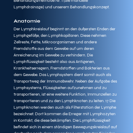
Behandlungsmethode Nr. 1 (die manuelle 
Lymphdrainage) und unserem Behandlungskonzept.
Anatomie
Der Lymphkreislauf beginnt an den äußersten Enden der 
Lymphgefäße, den Lymphkapillaren. Diese nehmen 
Zellreste, Fette, Mikroorganismen und andere 
Fremdstoffe aus dem Gewebe auf um deren 
Anreicherung im Gewebe zu verhindern. Die 
Lymphflüssigkeit besteht also aus Antigenen, 
Krankheitserregern, Fremdstoffen und Bakterien aus 
dem Gewebe. Das Lymphsystem dient somit auch als 
Transportweg der Immunabwehr. Neben der Aufgabe des 
Lymphsystems, Flüssigkeiten aufzunehmen und zu 
transportieren, ist eine weitere Funktion, Immunzellen zu 
transportieren und zu den Lymphknoten zu leiten. 17 Die 
Lymphknoten werden auch als Filterstation der Lymphe 
bezeichnet. Dort kommen die Erreger mit Lymphozyten 
in Kontakt, die diese bekämpfen. Die Lymphflüssigkeit 
befindet sich in einem ständigen Bewegungskreislauf auf 