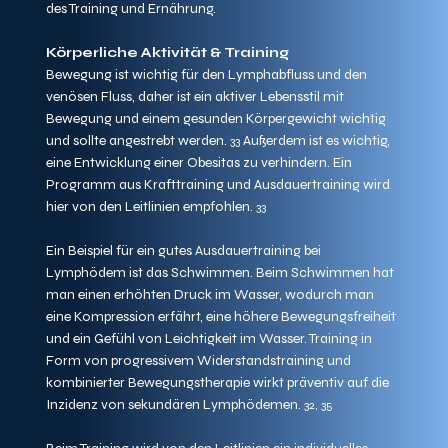
des Training und Ernährung.
Körperliche Aktivität & Training
Bewegung ist wichtig für den Lymphabfluss und den 
venösen Fluss, daher ist ein aktiver Lebensstil mit 
Bewegung und einem gesunden Körpergewicht wichtig 
und sollte angestrebt werden. 
 Außerdem ist es wichtig, 
33
eine Entwicklung einer Obesitas zu verhindern. Ein 
Programm aus Krafttraining und Ausdauertraining wird 
hier von den Leitlinien empfohlen. 
33
Ein Beispiel für ein gutes Ausdauertraining bei 
Lymphödem ist das Schwimmen. Beim Schwimmen hat 
man einen erhöhten Druck im Wasser, wodurch man 
eine Kompression erfährt, eine höhere Bewegungsfreiheit 
und ein Gefühl von Leichtigkeit im Wasser. Training in 
Form von progressivem Widerstandstraining und 
kombinierter Bewegungstherapie wirkt präventiv auf die 
Inzidenz von sekundären Lymphödemen. 
32, 35