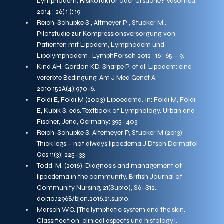
Lymphödem. Risikofaktor oder Ursache? Vasomed 
2014 ; 26( 1 ): 19
Reich-Schupke S , Altmeyer P , Stücker M . 
Pilotstudie zur Kompressionsversorgung von 
Patienten mit Lipödem, Lymphödem und 
Lipolymphödem . LymphForsch 2012 ; 16 : 65 – 9.
Kind AH, Gordon KD, Sharpe P, et al. Lipödem: eine 
vererbte Bedingung. Am J Med Genet A. 
2010;152A(4):970-6.
Földi E, Földi M (2003) Lipoedema. In: Földi M, Földi 
E, Kubik S, eds. Textbook of Lymphology. Urban and 
Fischer, Jena, Germany: 395–403
Reich-Schupke S, Altemeyer P, Stucker M (2013) 
Thick legs – not always lipoedema.J Dtsch Dermatol 
Ges 11(3): 225–33
Todd, M. (2016). Diagnosis and management of 
lipoedema in the community. British Journal of 
Community Nursing, 21(Sup10), S6–S12. 
doi:10.12968/bjcn.2016.21.sup10.
Marsch WC. [The lymphatic system and the skin. 
Classification, clinical aspects und histology]. 