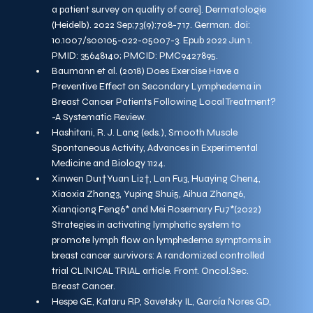
a patient survey on quality of care]. Dermatologie 
(Heidelb). 2022 Sep;73(9):708-717. German. doi: 
10.1007/s00105-022-05007-3. Epub 2022 Jun 1. 
PMID: 35648140; PMCID: PMC9427895.
Baumann et al. (2018) Does Exercise Have a 
Preventive Effect on Secondary Lymphedema in 
Breast Cancer Patients Following Local Treatment? 
-A Systematic Review.
Hashitani, R. J. Lang (eds.), Smooth Muscle 
Spontaneous Activity, Advances in Experimental 
Medicine and Biology 1124.
Xinwen Du1†Yuan Li2†, Lan Fu3, Huaying Chen4, 
Xiaoxia Zhang3, Yuping Shui5, Aihua Zhang6, 
Xianqiong Feng6* and Mei Rosemary Fu7*(2022) 
Strategies in activating lymphatic system to 
promote lymph flow on lymphedema symptoms in 
breast cancer survivors: A randomized controlled 
trial CLINICAL TRIAL article. Front. Oncol.Sec. 
Breast Cancer.
Hespe GE, Kataru RP, Savetsky IL, García Nores GD, 