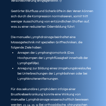
Verschlechterung entgegenwirkt. 
17
Gestörter Blutfluss und Scherkräfte in den Venen können 
sich durch die Kompression normalisieren, somit tritt 
weniger Ausschüttung von entzündlichen Stoffen auf, 
was zu einer reduzierten Ödembildung führt.
Die manuelle Lymphdrainage beinhaltet eine 
Massagetechnik mit speziellen Grifftechniken, die 
folgende Ziele haben:
Anregen der Lymphangiomotorik (Das 
Hochpumpen der Lymphflüssigkeit innerhalb der 
Lymphgefäße).
Anregung zur Bildung eines Umgehungskreislaufes 
bei Unterbrechungen der Lymphbahnen oder bei 
Lymphknotenentfernungen.
Für das sekundäre Lymphödem infolge einer 
Brustkrebserkrankung konnte eine Wirkung von 
manueller Lymphdrainage wissenschaftlich bewiesen 
werden. 
 Bei orthopädische, chirurgischen 
23, 24, 29, 32