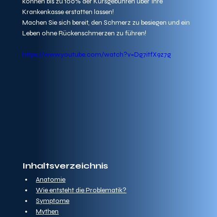
können bis zu 100% der Kursgebühren über Ihre 
Krankenkasse erstatten lassen!
Machen Sie sich bereit, den Schmerz zu besiegen und ein 
Leben ohne Rückenschmerzen zu führen!
https://www.youtube.com/watch?v=Dg7itfX9z7g
Inhaltsverzeichnis
Anatomie
Wie entsteht die Problematik?
Symptome
Mythen