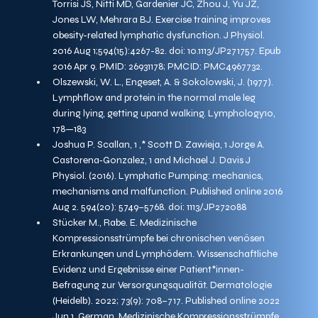
Torrisi JS, Nitti MD, Gardenier JC, Zhou J, Yu JZ, 
Jones LW, Mehrara BJ. Exercise training improves 
obesity-related lymphatic dysfunction. J Physiol. 
2016 Aug 1;594(15):4267-82. doi: 10.1113/JP271757. Epub 
2016 Apr 9. PMID: 26931178; PMCID: PMC4967732.
Olszewski, W. L., Engeset, A. & Sokolowski, J. (1977). 
Lymphflow and protein in the normal male leg 
during lying, getting upand walking. Lymphology10, 
178—183
Joshua P. Scallan, 1 ,* Scott D. Zawieja, 1 Jorge A. 
Castorena‐Gonzalez, 1 and Michael J. Davis J 
Physiol. (2016). Lymphatic Pumping: mechanics, 
mechanisms and malfunction. Published online 2016 
Aug 2. 594(20): 5749–5768. doi: 1113/JP272088
Stücker M., Rabe. E. Medizinische 
Kompressionsstrümpfe bei chronischen venösen 
Erkrankungen und Lymphödem. Wissenschaftliche 
Evidenz und Ergebnisse einer Patient*innen-
Befragung zur Versorgungsqualität. Dermatologie 
(Heidelb). 2022; 73(9): 708–717. Published online 2022 
Jun 1. German. Medizinische Kompressionsstrümpfe 