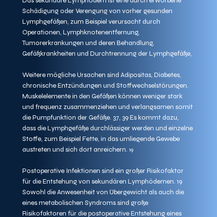
Das sekundäre Lymphödem ist eine durch erworbene 
Schädigung oder Verengung von vorher gesunden 
Lymphgefäßen, zum Beispiel verursacht durch 
Operationen, Lymphknotenentfernung, 
Tumorerkrankungen und deren Behandlung, 
Gefäßkrankheiten und Durchtrennung der Lymphgefäße,
Weitere mögliche Ursachen sind Adipositas, Diabetes, 
chronische Entzündungen und Stoffwechselstörungen. 
Muskelelemente in den Gefäßen können weniger stark 
und frequenz zusammenziehen und verlangsamen somit 
die Pumpfunktion der Gefäße. 37, 39 Es kommt dazu, 
dass die Lymphgefäße durchlässiger werden und einzelne 
Stoffe, zum Beispiel Fette, in das umliegende Gewebe 
austreten und sich dort anreichern.
 19
Postoperative Infektionen sind ein großer Risikofaktor 
für die Entstehung von sekundären Lymphödemen. 19 
Sowohl die Anwesenheit von Übergewicht als auch die 
eines metabolischen Syndroms sind große 
Risikofaktoren für die postoperative Entstehung eines 