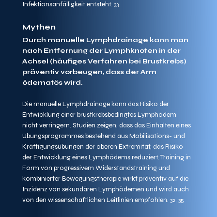
Infektionsanfälligkeit entsteht. 
33
Mythen
Durch manuelle Lymphdrainage kann man 
nach Entfernung der Lymphknoten in der 
Achsel (häufiges Verfahren bei Brustkrebs) 
präventiv vorbeugen, dass der Arm 
ödematös wird.
Die manuelle Lymphdrainage kann das Risiko der 
Entwicklung einer brustkrebsbedingtes Lymphödem 
nicht verringern. Studien zeigen, dass das Einhalten eines 
Übungsprogrammes bestehend aus Mobilisations- und 
Kräftigungsübungen der oberen Extremität, das Risiko 
der Entwicklung eines Lymphödems reduziert. Training in 
Form von progressivem Widerstandstraining und 
kombinierter Bewegungstherapie wirkt präventiv auf die 
Inzidenz von sekundären Lymphödemen und wird auch 
von den wissenschaftlichen Leitlinien empfohlen. 
32, 35