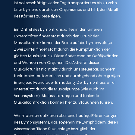
ist vollbeschäftigt. Jeden Tag transportiert es bis zu zehn 
Liter Lymphe durch den Organismus und hilft, den Abfall 
des Körpers zu beseitigen.
Ein Drittel des Lymphtransportes in den unteren 
Extremitäten findet statt durch den Druck der 
Muskelkontraktionen der Beine auf die Lymphgefäße. 
Zwei Drittel findet statt durch die Pumpfunktion der 
glatten Muskulatur. 
 Diese findet man an Gefäßwänden 
18
und Wänden von Organen. Die Aktivität dieser 
Muskulatur ist nicht aktiv durch uns steuerbar, sondern 
funktioniert automatisch und durchgehend ohne großen 
Energieaufwand oder Ermüdung. Der Lymphfluss wird 
unterstützt durch die Muskelpumpe (wie auch im 
Venensystem). Abflussstörungen und fehlende 
Muskelkontraktion können hier zu Stauungen führen.
Wir möchten aufklären über eine häufige Erkrankungen 
des Lymphsystems, das sogenannte Lymphödem, deren 
wissenschaftliche Studienlage bezüglich der 