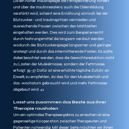
Da ein hoher Insulinspiegel die Fettspeicherung fördert 
und über die Insulinresistenz auch die Ödembildung 
verstärkt wird, scheint eine Ernährung sinnvoll, bei der 
Blutzucker- und Insulinspritzen vermieden und 
ausreichende Pausen zwischen den Mahlzeiten 
eingehalten werden. Dies wird zum Beispiel erreicht 
durch Nahrungsmittel die langsam verdaut werden 
wodurch der Blutzuckerspiegel langsamer und geringer 
ansteigt und durch das intermittierende Fasten. Es sollte 
dabei beachtet werden, dass die Gewichtsreduktion nicht 
zu Lasten der Muskelmasse, sondern der Fettmasse 
erfolgt. 35-37 Dafür ist eine erhöhte tägliche Zufuhr an 
Eiweiß zu empfehlen, da dies für den Muskelerhalt und 
das -wachstum gebraucht wird und mehr Fettmasse 
abgebaut wird.
 42
Lasst uns zusammen das Beste aus ihrer 
Therapie rausholen
Um ein optimales Therapieergebnis zu erreichen ist eine 
gegenseitige Kooperation zwischen Therapeuten und 
Patienten notwendig. Mit dieser Seite möchten wir ihnen 