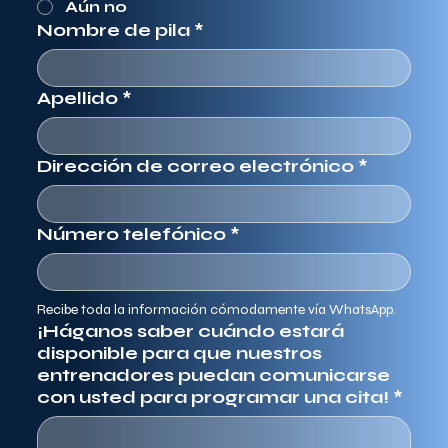
Aún no
Nombre de pila
*
Apellido
*
Dirección de correo electrónico
*
Número telefónico
*
Recibe toda la información cómodamente vía WhatsApp.
¡Háganos saber cuándo estará
disponible para que nuestros
entrenadores puedan comunicarse
con usted para programar una cita!
*